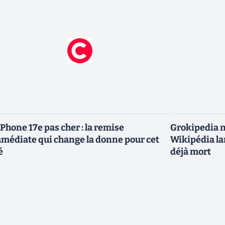
iPhone 17e pas cher : la remise
Grokipedia ne
médiate qui change la donne pour cet
Wikipédia la
é
déjà mort