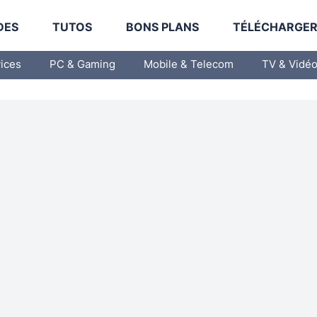
DES
TUTOS
BONS PLANS
TÉLÉCHARGE
vices
PC & Gaming
Mobile & Telecom
TV & Vidé