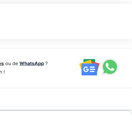
és
ou de
WhatsApp
?
h !