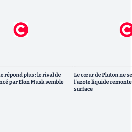
 répond plus : le rival de
Le cœur de Pluton ne ser
ncé par Elon Musk semble
l'azote liquide remonter
surface