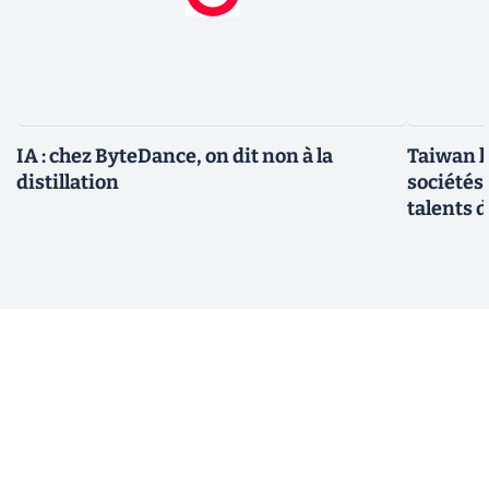
IA : chez ByteDance, on dit non à la
Taiwan l
distillation
sociétés
talents d