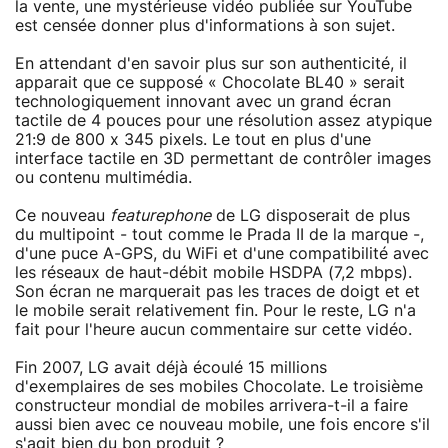
la vente, une mystérieuse vidéo publiée sur YouTube
est censée donner plus d'informations à son sujet.
En attendant d'en savoir plus sur son authenticité, il
apparait que ce supposé « Chocolate BL40 » serait
technologiquement innovant avec un grand écran
tactile de 4 pouces pour une résolution assez atypique
21:9 de 800 x 345 pixels. Le tout en plus d'une
interface tactile en 3D permettant de contrôler images
ou contenu multimédia.
Ce nouveau
featurephone
de LG disposerait de plus
du multipoint - tout comme le Prada II de la marque -,
d'une puce A-GPS, du WiFi et d'une compatibilité avec
les réseaux de haut-débit mobile HSDPA (7,2 mbps).
Son écran ne marquerait pas les traces de doigt et et
le mobile serait relativement fin. Pour le reste, LG n'a
fait pour l'heure aucun commentaire sur cette vidéo.
Fin 2007, LG avait déjà écoulé 15 millions
d'exemplaires de ses mobiles Chocolate. Le troisième
constructeur mondial de mobiles arrivera-t-il a faire
aussi bien avec ce nouveau mobile, une fois encore s'il
s'agit bien du bon produit ?