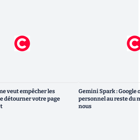
me veut empêcher les
Gemini Spark : Google 
e détourner votre page
personnel au reste du m
t
nous