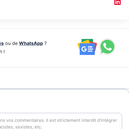
és
ou de
WhatsApp
?
h !