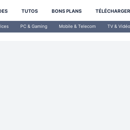
DES
TUTOS
BONS PLANS
TÉLÉCHARGE
vices
PC & Gaming
Mobile & Telecom
TV & Vidé