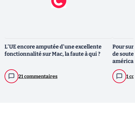
L'UE encore amputée d'une excellente
Pour surv
fonctionnalité sur Mac, la faute à qui ?
de souten
américa
21 commentaires
1 c