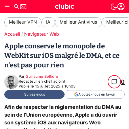
Meilleur VPN
IA
Meilleur Antivirus
Meilleur c
Accueil
Navigateur Web
Apple conserve le monopole de
WebKit sur iOS malgré le DMA, et ce
n'est pas pour rien
Par
Guillaume Belfiore
0
Rédacteur en chef adjoint
Publié le
15 juillet 2025 à 10h03
Suivez-nous
Ajoutez-nous en favori
Afin de respecter la réglementation du DMA au
sein de l'Union européenne, Apple a dû ouvrir
son système iOS aux navigateurs Web