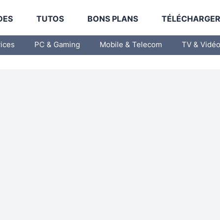
DES
TUTOS
BONS PLANS
TÉLÉCHARGE
vices
PC & Gaming
Mobile & Telecom
TV & Vidé