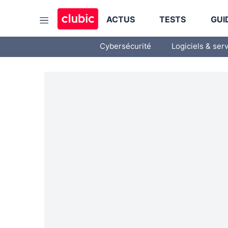
ACTUS
TESTS
GUI
Cybersécurité
Logiciels & ser