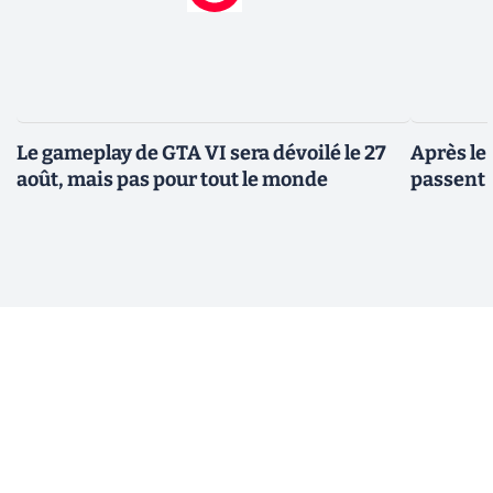
Le gameplay de GTA VI sera dévoilé le 27
Après le
août, mais pas pour tout le monde
passent 