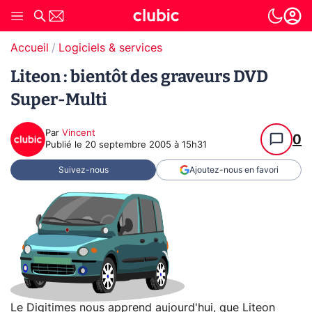
Accueil
Logiciels & services
Liteon : bientôt des graveurs DVD
Super-Multi
Par
Vincent
0
Publié le
20 septembre 2005 à 15h31
Suivez-nous
Ajoutez-nous en favori
Le
Digitimes
nous apprend aujourd'hui, que Liteon