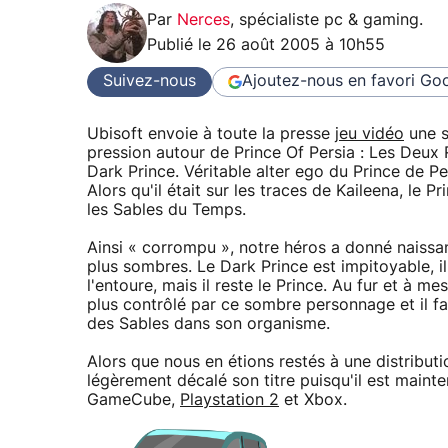
Par
Nerces
,
spécialiste pc & gaming
.
Publié le
26 août 2005 à 10h55
Suivez-nous
Ajoutez-nous en favori
Goo
Ubisoft envoie à toute la presse
jeu vidéo
une s
pression autour de Prince Of Persia : Les Deux
Dark Prince. Véritable alter ego du Prince de Pe
Alors qu'il était sur les traces de Kaileena, le 
les Sables du Temps.
Ainsi « corrompu », notre héros a donné naissanc
plus sombres. Le Dark Prince est impitoyable, i
l'entoure, mais il reste le Prince. Au fur et à me
plus contrôlé par ce sombre personnage et il f
des Sables dans son organisme.
Alors que nous en étions restés à une distribu
légèrement décalé son titre puisqu'il est maint
GameCube,
Playstation 2
et Xbox.