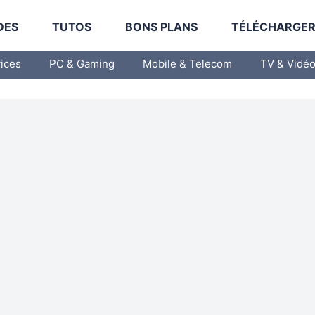
DES
TUTOS
BONS PLANS
TÉLÉCHARGE
vices
PC & Gaming
Mobile & Telecom
TV & Vidé