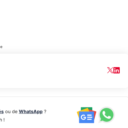
ne
és
ou de
WhatsApp
?
h !