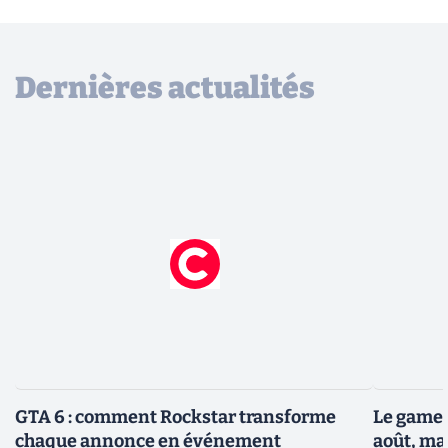
Dernières actualités
GTA 6 : comment Rockstar transforme
Le gamep
chaque annonce en événement
août, ma