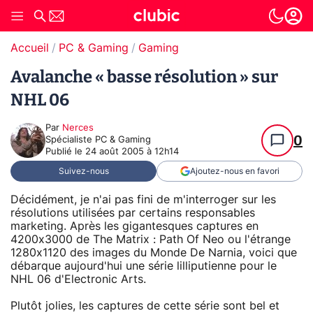
Accueil
PC & Gaming
Gaming
Avalanche « basse résolution » sur
NHL 06
Par
Nerces
0
Spécialiste PC & Gaming
Publié le
24 août 2005 à 12h14
Suivez-nous
Ajoutez-nous en favori
Décidément, je n'ai pas fini de m'interroger sur les
résolutions utilisées par certains responsables
marketing. Après les gigantesques captures en
4200x3000 de The Matrix : Path Of Neo ou l'étrange
1280x1120 des images du Monde De Narnia, voici que
débarque aujourd'hui une série lilliputienne pour le
NHL 06 d'Electronic Arts.
Plutôt jolies, les captures de cette série sont bel et