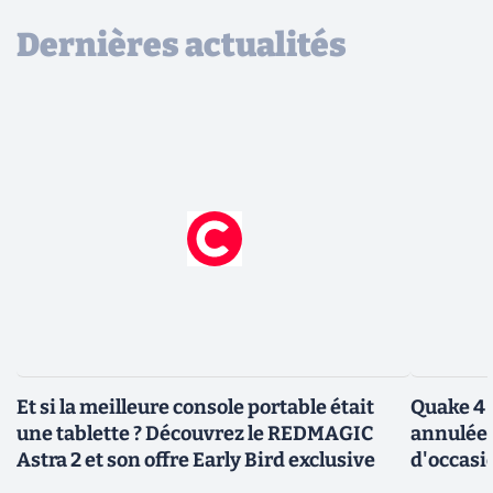
Dernières actualités
Et si la meilleure console portable était
Quake 4 
une tablette ? Découvrez le REDMAGIC
annulée 
Astra 2 et son offre Early Bird exclusive
d'occasi