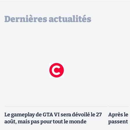
Dernières actualités
Le gameplay de GTA VI sera dévoilé le 27
Après le
août, mais pas pour tout le monde
passent 