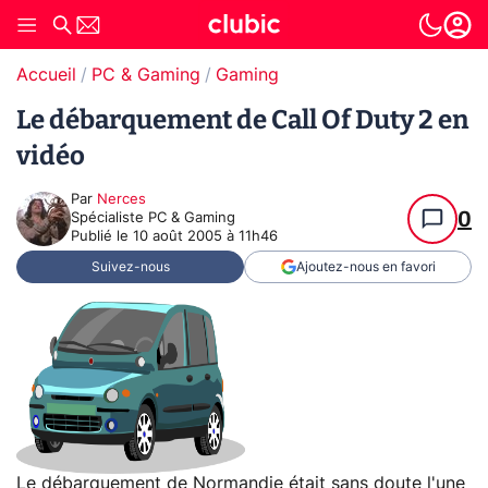
Accueil
PC & Gaming
Gaming
Le débarquement de Call Of Duty 2 en
vidéo
Par
Nerces
0
Spécialiste PC & Gaming
Publié le
10 août 2005 à 11h46
Suivez-nous
Ajoutez-nous en favori
Le débarquement de Normandie était sans doute l'une