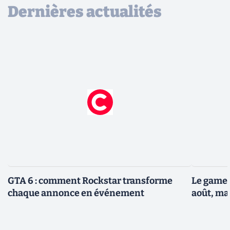
Dernières actualités
GTA 6 : comment Rockstar transforme
Le gamep
chaque annonce en événement
août, ma