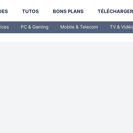
DES
TUTOS
BONS PLANS
TÉLÉCHARGE
vices
PC & Gaming
Mobile & Telecom
TV & Vidé