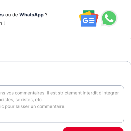
és
ou de
WhatsApp
?
h !