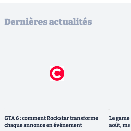
Dernières actualités
GTA 6 : comment Rockstar transforme
Le gamep
chaque annonce en événement
août, ma