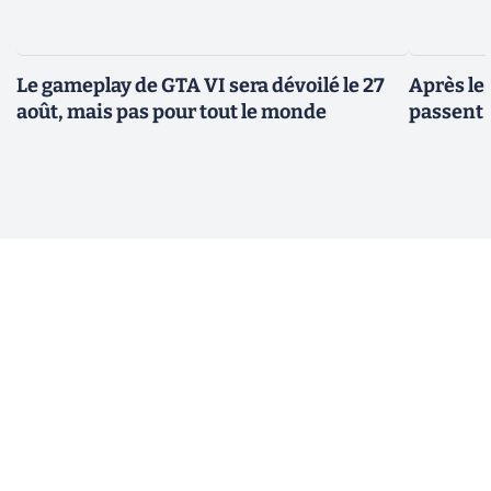
Le gameplay de GTA VI sera dévoilé le 27
Après le
août, mais pas pour tout le monde
passent 