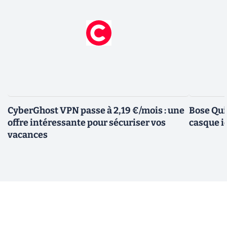
CyberGhost VPN passe à 2,19 €/mois : une
Bose Qui
offre intéressante pour sécuriser vos
casque i
vacances