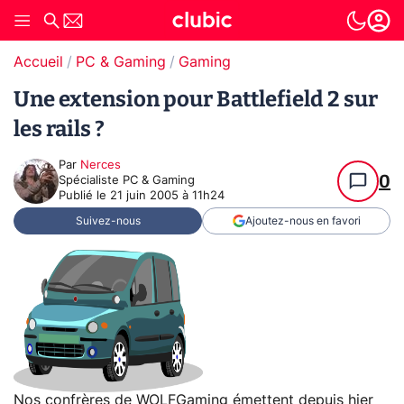
Accueil
PC & Gaming
Gaming
Une extension pour Battlefield 2 sur
les rails ?
Par
Nerces
0
Spécialiste PC & Gaming
Publié le
21 juin 2005 à 11h24
Suivez-nous
Ajoutez-nous en favori
Nos confrères de
WOLFGaming
émettent depuis hier