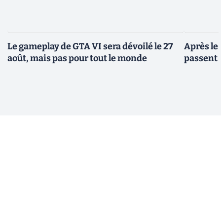
Le gameplay de GTA VI sera dévoilé le 27
Après le
août, mais pas pour tout le monde
passent 