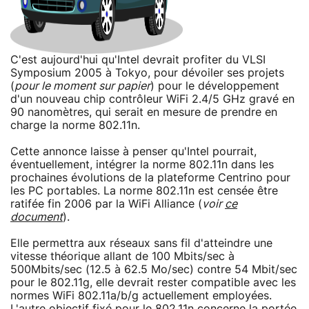
C'est aujourd'hui qu'Intel devrait profiter du VLSI
Symposium 2005 à Tokyo, pour dévoiler ses projets
(
pour le moment sur papier
) pour le développement
d'un nouveau chip contrôleur WiFi 2.4/5 GHz gravé en
90 nanomètres, qui serait en mesure de prendre en
charge la norme 802.11n.
Cette annonce laisse à penser qu'Intel pourrait,
éventuellement, intégrer la norme 802.11n dans les
prochaines évolutions de la plateforme Centrino pour
les PC portables. La norme 802.11n est censée être
ratifée fin 2006 par la WiFi Alliance (
voir
ce
document
).
Elle permettra aux réseaux sans fil d'atteindre une
vitesse théorique allant de 100 Mbits/sec à
500Mbits/sec (12.5 à 62.5 Mo/sec) contre 54 Mbit/sec
pour le 802.11g, elle devrait rester compatible avec les
normes WiFi 802.11a/b/g actuellement employées.
L'autre objectif fixé pour le 802.11n concerne la portée