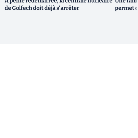
À peine redémarrée, la centrale nucléaire
Une fail
de Golfech doit déjà s'arrêter
permet d