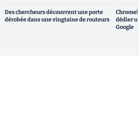
Des chercheurs découvrent une porte
Chromebo
dérobée dans une vingtaine de routeurs
dédier u
Google