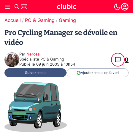
Accueil
PC & Gaming
Gaming
Pro Cycling Manager se dévoile en
vidéo
Par
Nerces
0
Spécialiste PC & Gaming
Publié le
09 juin 2005 à 10h54
Suivez-nous
Ajoutez-nous en favori