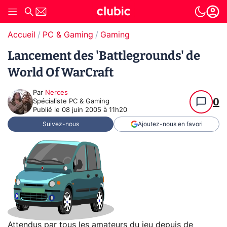
Accueil
PC & Gaming
Gaming
Lancement des 'Battlegrounds' de
World Of WarCraft
Par
Nerces
0
Spécialiste PC & Gaming
Publié le
08 juin 2005 à 11h20
Suivez-nous
Ajoutez-nous en favori
Attendus par tous les amateurs du jeu depuis de