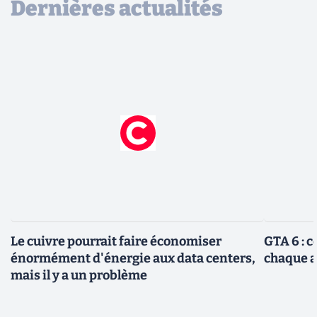
Dernières actualités
Le cuivre pourrait faire économiser
GTA 6 : 
énormément d'énergie aux data centers,
chaque 
mais il y a un problème