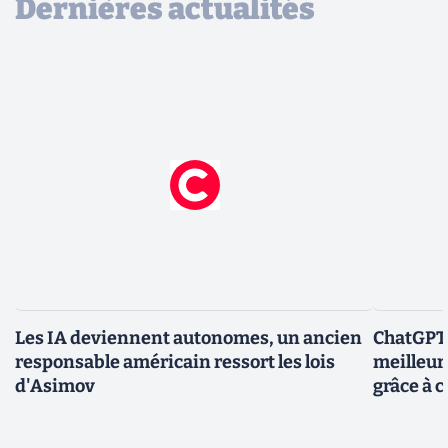
Dernières actualités
Les IA deviennent autonomes, un ancien
ChatGPT-
responsable américain ressort les lois
meilleur
d'Asimov
grâce à c