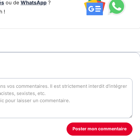
és
ou de
WhatsApp
?
h !
Poster mon commentaire