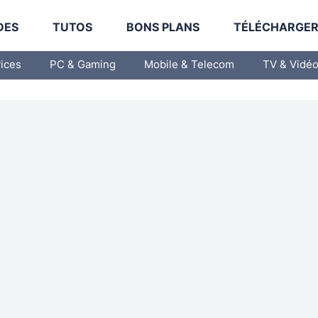
DES
TUTOS
BONS PLANS
TÉLÉCHARGE
vices
PC & Gaming
Mobile & Telecom
TV & Vidé