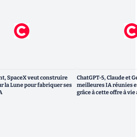
t, SpaceX veut construire
ChatGPT-5, Claude et Ge
ur la Lune pour fabriquer ses
meilleures IA réunies 
IA
grâce à cette offre à vie