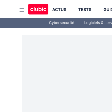
ACTUS
TESTS
GUI
Cybersécurité
Logiciels & ser