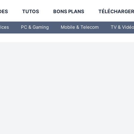
DES
TUTOS
BONS PLANS
TÉLÉCHARGE
vices
PC & Gaming
Mobile & Telecom
TV & Vidé