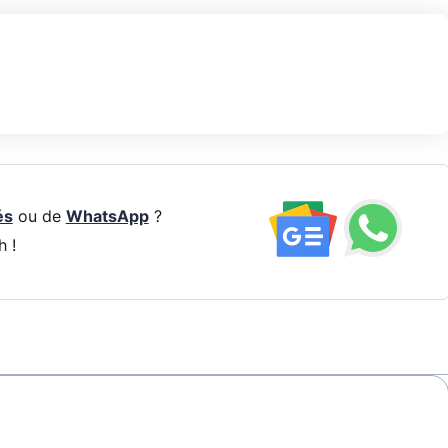
és
ou de
WhatsApp
?
h !