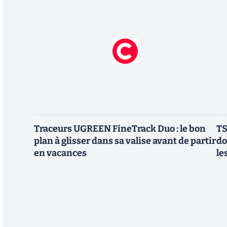
Traceurs UGREEN FineTrack Duo : le bon
TS
plan à glisser dans sa valise avant de partir
do
en vacances
le