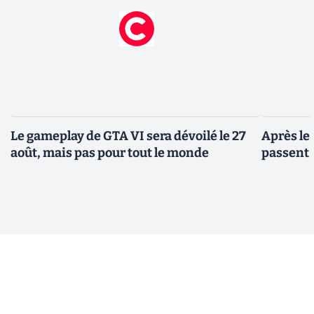
Le gameplay de GTA VI sera dévoilé le 27
Après le
août, mais pas pour tout le monde
passent 