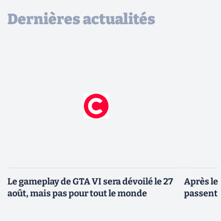
Dernières actualités
Le gameplay de GTA VI sera dévoilé le 27
Après le
août, mais pas pour tout le monde
passent 