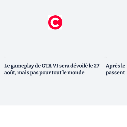
Le gameplay de GTA VI sera dévoilé le 27
Après le
août, mais pas pour tout le monde
passent 