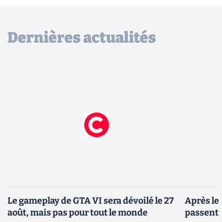
Dernières actualités
Le gameplay de GTA VI sera dévoilé le 27
Après le
août, mais pas pour tout le monde
passent 