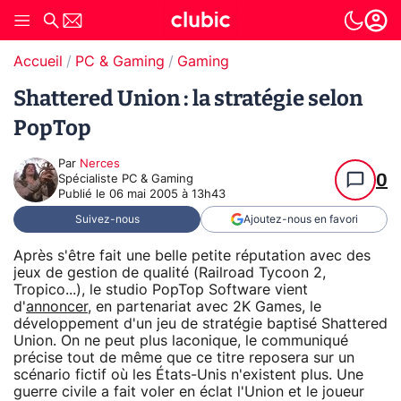
Accueil
PC & Gaming
Gaming
Shattered Union : la stratégie selon
PopTop
Par
Nerces
0
Spécialiste PC & Gaming
Publié le
06 mai 2005 à 13h43
Suivez-nous
Ajoutez-nous en favori
Après s'être fait une belle petite réputation avec des
jeux de gestion de qualité (Railroad Tycoon 2,
Tropico...), le studio PopTop Software vient
d'
annoncer
, en partenariat avec 2K Games, le
développement d'un jeu de stratégie baptisé Shattered
Union. On ne peut plus laconique, le communiqué
précise tout de même que ce titre reposera sur un
scénario fictif où les États-Unis n'existent plus. Une
guerre civile a fait voler en éclat l'Union et le joueur