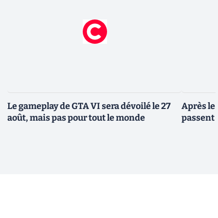
Le gameplay de GTA VI sera dévoilé le 27
Après le
août, mais pas pour tout le monde
passent 