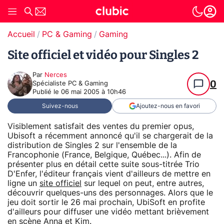
Accueil
PC & Gaming
Gaming
Site officiel et vidéo pour Singles 2
Par
Nerces
0
Spécialiste PC & Gaming
Publié le
06 mai 2005 à 10h46
Suivez-nous
Ajoutez-nous en favori
Visiblement satisfait des ventes du premier opus,
Ubisoft a récemment annoncé qu'il se chargerait de la
distribution de Singles 2 sur l'ensemble de la
Francophonie (France, Belgique, Québec...). Afin de
présenter plus en détail cette suite sous-titrée Trio
D'Enfer, l'éditeur français vient d'ailleurs de mettre en
ligne un
site officiel
sur lequel on peut, entre autres,
découvrir quelques-uns des personnages. Alors que le
jeu doit sortir le 26 mai prochain, UbiSoft en profite
d'ailleurs pour diffuser une vidéo mettant brièvement
en scène Anna et Kim.