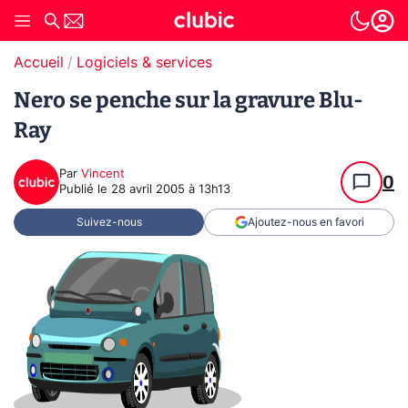
Accueil
Logiciels & services
Nero se penche sur la gravure Blu-
Ray
Par
Vincent
0
Publié le
28 avril 2005 à 13h13
Suivez-nous
Ajoutez-nous en favori