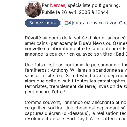
Par
Nerces
,
spécialiste pc & gaming
.
Publié le
26 avril 2005 à 12h44
Suivez-nous
Ajoutez-nous en favori
Goo
Dévoilé au cours de la soirée d'hier et annoncé
américains (par exemple
Blue's News
ou
Games
nouvelle collaboration entre le concepteur et E
annonce la couleur rien qu'avec son titre : Bad 
Une fois n'est pas coutume, le personnage princ
l'antihéros : Anthony Williams a abandonné sa v
sans domicile fixe. Son destin bascule cependa
alors que celle-ci subit toutes les catastroph
terroristes, tremblement de terre, invasion de z
peut encore l'être !
Comme souvent, l'annonce est alléchante et n
ce qu'il en sortira. Une chose est cependant sûr
captures d'écran (ci-dessous), la réalisation te
résolument décalé. Bad Day L.A. est attendu au