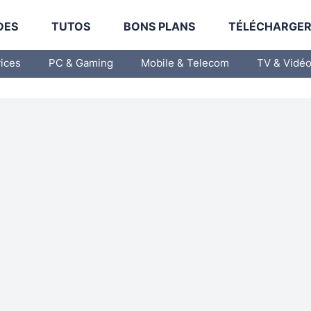
DES
TUTOS
BONS PLANS
TÉLÉCHARGE
vices
PC & Gaming
Mobile & Telecom
TV & Vidé