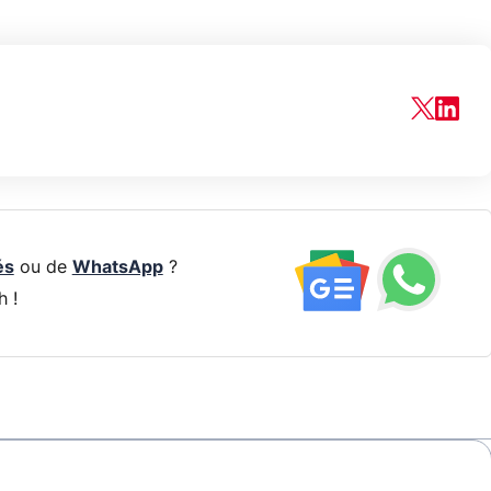
és
ou de
WhatsApp
?
h !