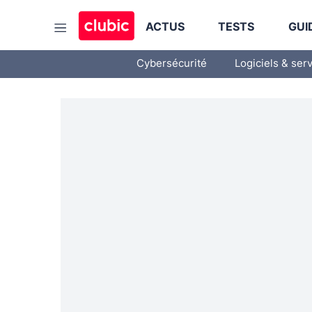
ACTUS
TESTS
GUI
Cybersécurité
Logiciels & ser