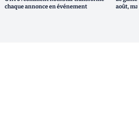
chaque annonce en événement
août, ma