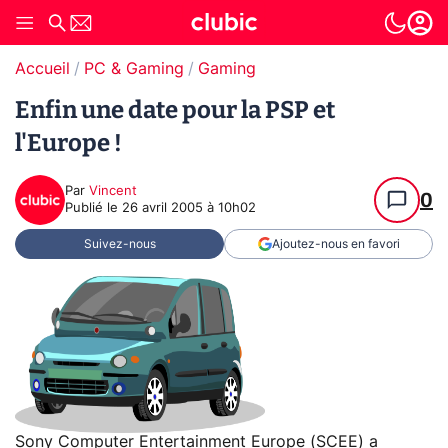
Accueil
PC & Gaming
Gaming
Enfin une date pour la PSP et
l'Europe !
Par
Vincent
0
Publié le
26 avril 2005 à 10h02
Suivez-nous
Ajoutez-nous en favori
Sony Computer Entertainment Europe (SCEE) a