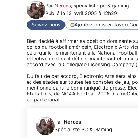
Par
Nerces
,
spécialiste pc & gaming
.
Publié le
12 avril 2005 à 12h29
Suivez-nous
Ajoutez-nous en favori
Goo
Bien décidé à affirmer sa position dominante su
celles du football américain, Electronic Arts v
celui qui le lie maintenant à la National Footbal
effectivement qu'il détient maintenant et pour s
accord avec la Collegiate Licensing Company 
Du fait de cet accord, Electronic Arts sera ainsi
et des stades sur toutes les consoles de jeu, po
mentionné dans le
communiqué de presse
. Ele
Etats-Unis, de NCAA Football 2006 (GameCub
ce partenariat.
Par
Nerces
Spécialiste PC & Gaming