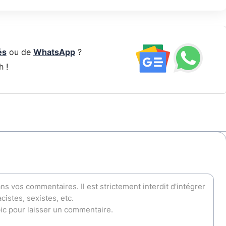
és
ou de
WhatsApp
?
h !