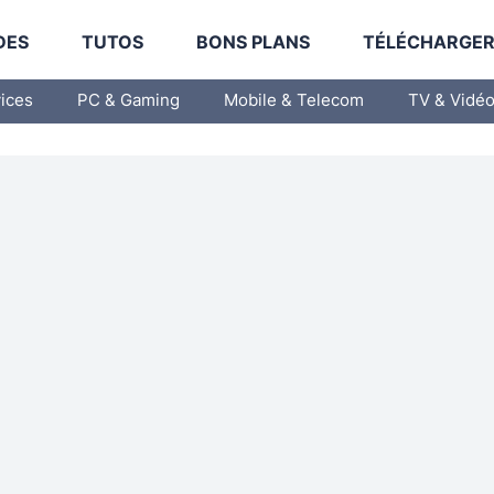
DES
TUTOS
BONS PLANS
TÉLÉCHARGE
vices
PC & Gaming
Mobile & Telecom
TV & Vidé