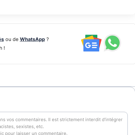
és
ou de
WhatsApp
?
h !