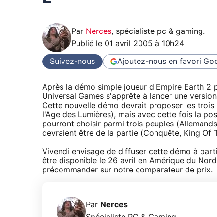
Par
Nerces
,
spécialiste pc & gaming
.
Publié le
01 avril 2005 à 10h24
Suivez-nous
Ajoutez-nous en favori
Goo
Après la démo simple joueur d'Empire Earth 2 pu
Universal Games s'apprête à lancer une version p
Cette nouvelle démo devrait proposer les troi
l'Age des Lumières), mais avec cette fois la po
pourront choisir parmi trois peuples (Allemands
devraient être de la partie (Conquête, King Of Th
Vivendi envisage de diffuser cette démo à partir
être disponible le 26 avril en Amérique du Nord
précommander sur notre comparateur de prix.
Par
Nerces