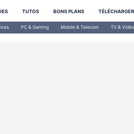
DES
TUTOS
BONS PLANS
TÉLÉCHARGE
vices
PC & Gaming
Mobile & Telecom
TV & Vidé