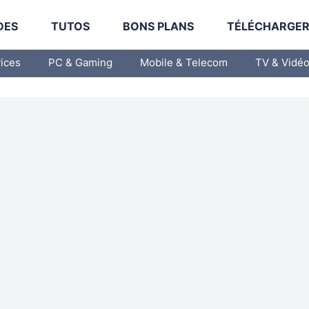
DES
TUTOS
BONS PLANS
TÉLÉCHARGE
vices
PC & Gaming
Mobile & Telecom
TV & Vidé