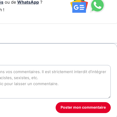
és
ou de
WhatsApp
?
h !
Poster mon commentaire