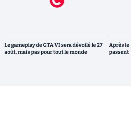
Le gameplay de GTA VI sera dévoilé le 27
Après le
août, mais pas pour tout le monde
passent 