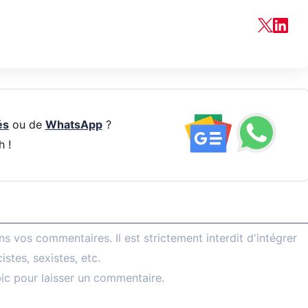
és
ou de
WhatsApp
?
h !