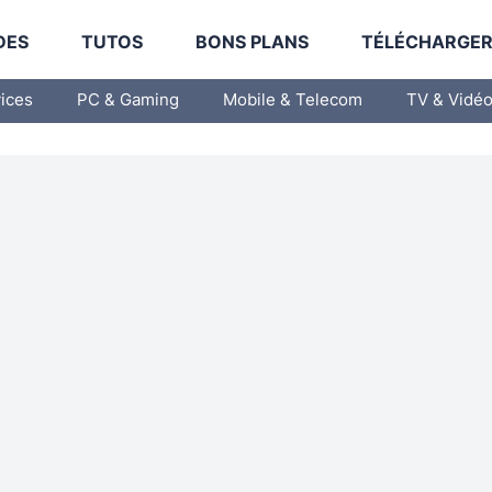
DES
TUTOS
BONS PLANS
TÉLÉCHARGE
vices
PC & Gaming
Mobile & Telecom
TV & Vidé