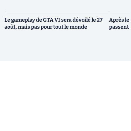
Le gameplay de GTA VI sera dévoilé le 27
Après le
août, mais pas pour tout le monde
passent 