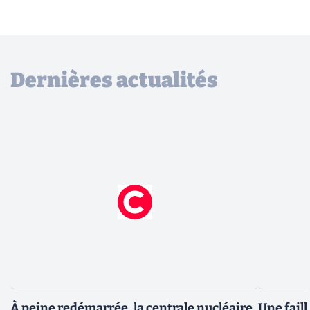
Dernières actualités
À peine redémarrée, la centrale nucléaire
Une fail