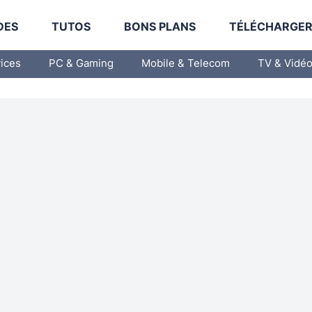
DES
TUTOS
BONS PLANS
TÉLÉCHARGE
vices
PC & Gaming
Mobile & Telecom
TV & Vidé