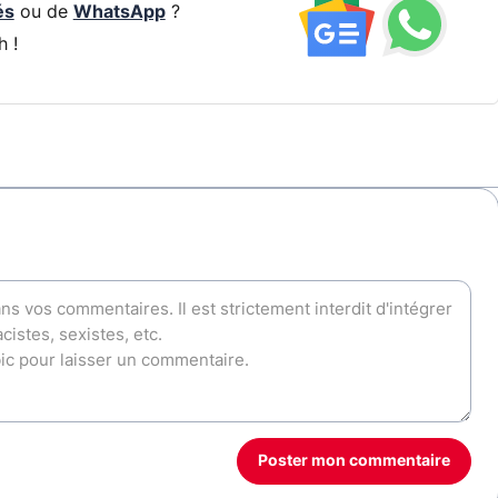
és
ou de
WhatsApp
?
h !
Poster mon commentaire