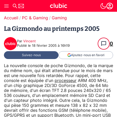
Accueil
PC & Gaming
Gaming
La Gizmondo au printemps 2005
Par
Vincent
0
Publié le
18 février 2005 à 16h19
Suivez-nous
Ajoutez-nous en favori
La nouvelle console de poche Gizmondo, de la marque
du même nom, qui était attendue pour le mois de mars
est une nouvelle fois retardée. Pour rappel, cette
console est équipée d'un
processeur
ARM 400 MHz,
d'un chip graphique 2D/3D GoForce 4500, de 64 Mo
de mémoire, d'un écran TFT 2.8 pouces 240x320 / 65
536 couleurs, d'un emplacement mémoire SD Card et
d'un capteur photo intégré. Outre cela, la Gizmondo
qui pèse 150 grammes et mesure 138 x 82 x 32 mm
devrait offrir des fonctions GSM (téléphone mobile),
GPS/GPRS et un support Bluetooth. Un mini-port USB