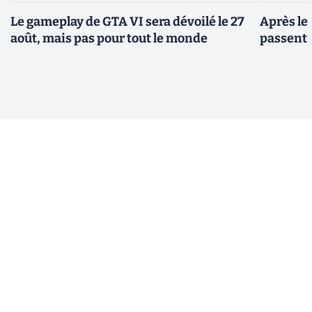
Le gameplay de GTA VI sera dévoilé le 27
Après le
août, mais pas pour tout le monde
passent 