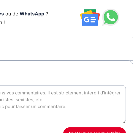
és
ou de
WhatsApp
?
h !