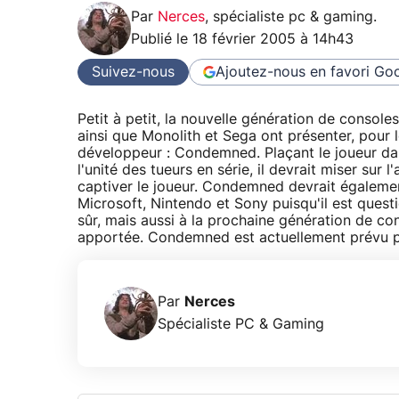
Par
Nerces
,
spécialiste pc & gaming
.
Publié le
18 février 2005 à 14h43
Suivez-nous
Ajoutez-nous en favori
Goo
Petit à petit, la nouvelle génération de consol
ainsi que Monolith et Sega ont présenter, pour 
développeur : Condemned. Plaçant le joueur da
l'unité des tueurs en série, il devrait miser sur
captiver le joueur. Condemned devrait égalemen
Microsoft, Nintendo et Sony puisqu'il est ques
sûr, mais aussi à la prochaine génération de co
apportée. Condemned est actuellement prévu po
Par
Nerces
Spécialiste PC & Gaming