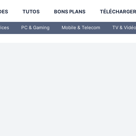
DES
TUTOS
BONS PLANS
TÉLÉCHARGE
vices
PC & Gaming
Mobile & Telecom
TV & Vidé