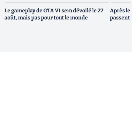
Le gameplay de GTA VI sera dévoilé le 27
Après le
août, mais pas pour tout le monde
passent 