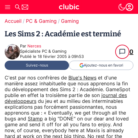
Accueil
PC & Gaming
Gaming
Les Sims 2 : Académie est terminé
Par
Nerces
0
Spécialiste PC & Gaming
Publié le
18 février 2005 à 09h53
Suivez-nous
Ajoutez-nous en favori
C'est par nos confrères de
Blue's News
et d'une
manière assez inhabituelle que nous apprenons la fin
du développement des Sims 2 : Académie. GameSpot
publie en effet la troisième partie de son
journal des
développeurs
du jeu et au milieu des interminables
explications pas forcément passionnantes, nous
apprenons que : « Eventually, we get through all the
bugs and
Stamp
a big "DONE" on our dear and loved
game and send it off for all you fans to enjoy. And
now, of course, everybody here at Maxis is already
hard at work on the next big thing. No rest for the