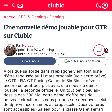
Accueil
PC & Gaming
Gaming
Une nouvelle démo jouable pour GTR
sur Clubic
Par
Nerces
0
Spécialiste PC & Gaming
Publié le
11 février 2005 à 11h49
Suivez-nous
Ajoutez-nous en favori
Alors que sa sortie dans l'Hexagone vient tout juste
d'être repousée au 11 mars prochain (voir cette
brève
),
le GTR : FIA GT Racing Game de SimBin se dévoile
encore un petit peu plus avec une nouvelle démo
jouable, la seconde officielle. Un tout petit peu au-
dessus des 200 Mo, cette démo n'offre pas de
nouveau circuit, mais nous propose de découvrir celui
de Spa-Francorchamps au crépuscule. Deux voitures
sont accessibles (Saleen pour la classe GT et Ferrari