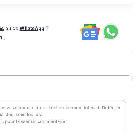
és
ou de
WhatsApp
?
h !