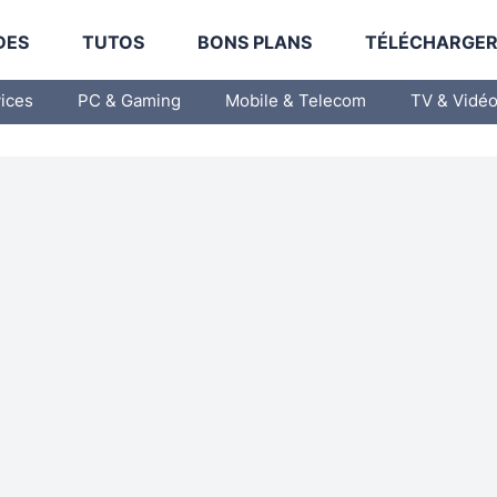
DES
TUTOS
BONS PLANS
TÉLÉCHARGE
vices
PC & Gaming
Mobile & Telecom
TV & Vidé