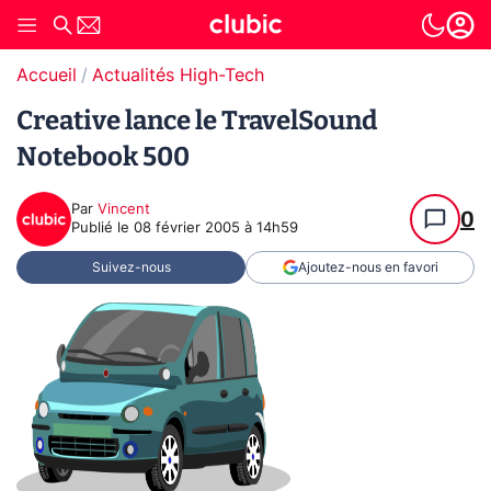
Accueil
Actualités High-Tech
Creative lance le TravelSound
Notebook 500
Par
Vincent
0
Publié le
08 février 2005 à 14h59
Suivez-nous
Ajoutez-nous en favori