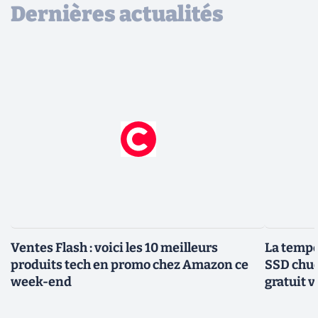
Dernières actualités
Ventes Flash : voici les 10 meilleurs
La tempér
produits tech en promo chez Amazon ce
SSD chuc
week-end
gratuit v