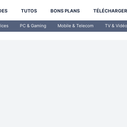
DES
TUTOS
BONS PLANS
TÉLÉCHARGE
vices
PC & Gaming
Mobile & Telecom
TV & Vidé