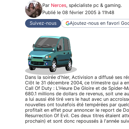
Par
Nerces
,
spécialiste pc & gaming
.
Publié le
08 février 2005 à 11h48
Suivez-nous
Ajoutez-nous en favori
Goo
Dans la soirée d'hier, Activision a diffusé ses r
Clôt le 31 décembre 2004, ce trimestre qui a e
Call Of Duty : L'Heure De Gloire et de Spider-M
680.1 millions de dollars de revenus, soit une 
a lui aussi été tiré vers le haut avec un accroi
nouvelles ont toutefois été tempérées par quelq
profitait en effet pour annoncer le report de 
Resurrection Of Evil. Ces deux titres étaient at
prochain) et sont donc repoussés à l'année suiv