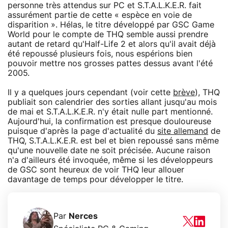
personne très attendus sur PC et S.T.A.L.K.E.R. fait
assurément partie de cette « espèce en voie de
disparition ». Hélas, le titre développé par GSC Game
World pour le compte de THQ semble aussi prendre
autant de retard qu'Half-Life 2 et alors qu'il avait déjà
été repoussé plusieurs fois, nous espérions bien
pouvoir mettre nos grosses pattes dessus avant l'été
2005.
Il y a quelques jours cependant (voir cette
brève
), THQ
publiait son calendrier des sorties allant jusqu'au mois
de mai et S.T.A.L.K.E.R. n'y était nulle part mentionné.
Aujourd'hui, la confirmation est presque douloureuse
puisque d'après la page d'actualité du
site allemand
de
THQ, S.T.A.L.K.E.R. est bel et bien repoussé sans même
qu'une nouvelle date ne soit précisée. Aucune raison
n'a d'ailleurs été invoquée, même si les développeurs
de GSC sont heureux de voir THQ leur allouer
davantage de temps pour développer le titre.
Par
Nerces